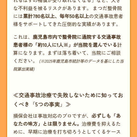
れるはずの補償が受け取れなくなる」など、大き
な不利益を被るリスクがあります。 まつだ整骨院
には
累計780名以上、毎年50名以上
の交通事故患者
様をサポートしてきた圧倒的な実績があります。
これは、
鹿児島市内で整骨院に通院する交通事故
患者様の「約10人に1人※」が当院を選んでいる
計
算になります。まずは落ち着いて、当院にご相談
ください。
(※2025年鹿児島市統計等のデータを基にした当
院算出実績)
≪交通事故治療で失敗しないために知ってお
くべき「5つの事実」≫
損保会社は事故対応のプロですが、
必ずしも「あ
なたの味方」とは限りません。
治療費を抑えるた
めに、早期に治療を打ち切ろうとしてくるケース