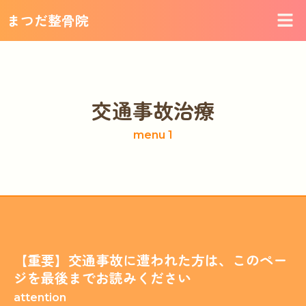
内
まつだ整骨院
容
を
ス
キ
ッ
交通事故治療
プ
menu 1
【重要】交通事故に遭われた方は、このペー
ジを最後までお読みください
attention